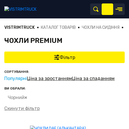
VISTRIMTRUCK
КАТАЛОГ ТОВАРІВ
ЧОХЛИ НА СИДІННЯ
Ч
ЧОХЛИ PREMIUM
Фільтр
СОРТУВАННЯ:
Популярні
Ціна за зростанням
Ціна за спаданням
ВИ ОБРАЛИ:
Чорний
Скинути фільтр