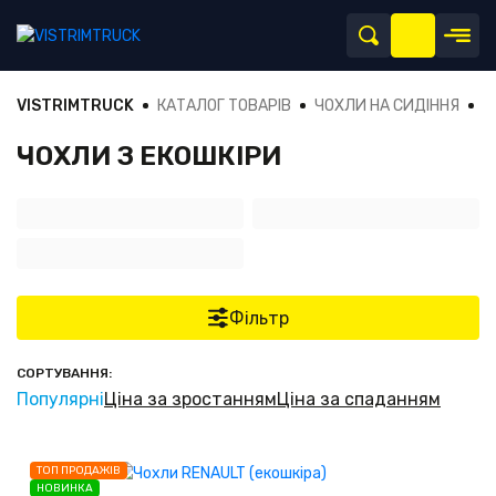
VISTRIMTRUCK
КАТАЛОГ ТОВАРІВ
ЧОХЛИ НА СИДІННЯ
Ч
ЧОХЛИ З ЕКОШКІРИ
Фільтр
СОРТУВАННЯ:
Популярні
Ціна за зростанням
Ціна за спаданням
ТОП ПРОДАЖІВ
НОВИНКА