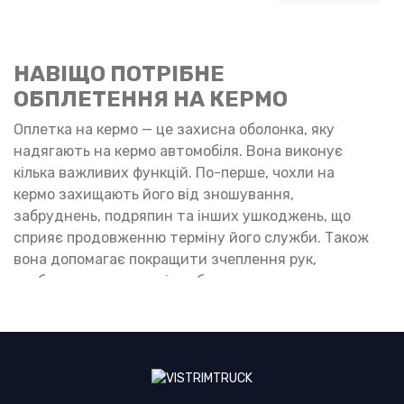
НАВІЩО ПОТРІБНЕ
ОБПЛЕТЕННЯ НА КЕРМО
Оплетка на кермо — це захисна оболонка, яку
надягають на кермо автомобіля. Вона виконує
кілька важливих функцій. По-перше, чохли на
кермо захищають його від зношування,
забруднень, подряпин та інших ушкоджень, що
сприяє продовженню терміну його служби. Також
вона допомагає покращити зчеплення рук,
особливо якщо матеріал обплетення має
текстуровану поверхню. Це може бути корисним у
дощову або спекотну погоду, коли руки можуть
ковзати, що підвищує безпеку та комфорт під час
водіння.