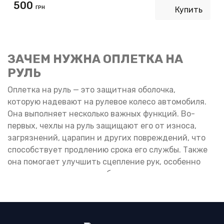
500
ГРН
Купить
ЗАЧЕМ НУЖНА ОПЛЕТКА НА
РУЛЬ
Оплетка на руль — это защитная оболочка,
которую надевают на рулевое колесо автомобиля.
Она выполняет несколько важных функций. Во-
первых, чехлы на руль защищают его от износа,
загрязнений, царапин и других повреждений, что
способствует продлению срока его службы. Также
она помогает улучшить сцепление рук, особенно
если материал оплетки обладает
текстурированной поверхностью. Это может быть
полезно в дождливую или жаркую погоду, когда
руки могут скользить, что повышает безопасность
и комфорт во время вождения.