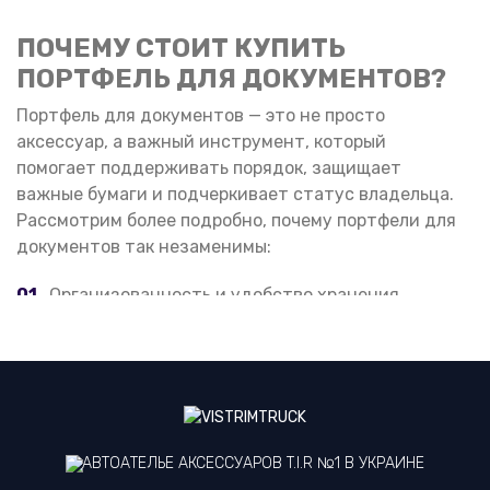
ПОЧЕМУ СТОИТ КУПИТЬ
ПОРТФЕЛЬ ДЛЯ ДОКУМЕНТОВ?
Портфель для документов — это не просто
аксессуар, а важный инструмент, который
помогает поддерживать порядок, защищает
важные бумаги и подчеркивает статус владельца.
Рассмотрим более подробно, почему портфели для
документов так незаменимы:
Организованность и удобство хранения.
Современный ритм жизни требует порядка и
систематизации, особенно если ваша работа
связана с документацией. Портфель помогает
хранить бумаги в аккуратном виде, предотвращая
их смятие и повреждение, разделять документы
по категориям благодаря внутренним
АВТОАТЕЛЬЕ АКСЕССУАРОВ T.I.R №1 В УКРАИНЕ
отделениям, удобно размещать не только бумаги,