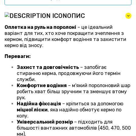
ОПИС
Оплетка на руль на поролоні
– це ідеальний
варіант для тих, хто хоче покращити зчеплення з
кермом, підвищити комфорт водіння та захистити
кермо від зносу.
Переваги:
Захист та довговічність
– запобігає
стиранню керма, продовжуючи його термін
служби.
Комфортне водіння
– м'який поролоновий шар
робить хват більш зручним та зменшує втому
рук.
Надійна фіксація
– кріпиться за допомогою
міцної ліски
, яка надійно обмотує кермо по
колу.
Універсальний розмір
– підходить для
більшості вантажних автомобілів (450, 470, 500
мм).