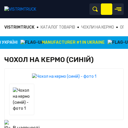
VISTRIMTRUCK
КАТАЛОГ ТОВАРІВ
ЧОХЛИ НА КЕРМО
ОПЛ
КРАЇНІ
MANUFACTURER #1 IN UKRAINE
В
ЧОХОЛ НА КЕРМО (СИНІЙ)
В наявності