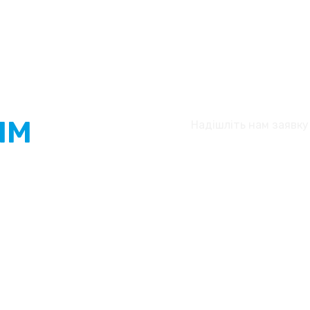
СТВОРИТ
ЯМ
Надішліть нам заявку
АЦІ
ювати з Автоательє
рму та надішліть нам