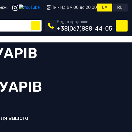
ежі:
Пн - Нд з 9:00 до 20:00
UA
RU
Відділ продажів
+38
(067)
888-44-05
УАРІВ
для вашого