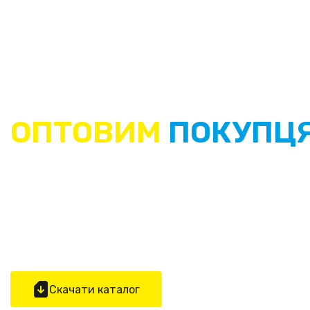
ОПТОВИМ
ПОКУПЦ
У НАС ВИГІДНІ УМОВИ ДЛЯ СПІВПР
Якщо ви бажаєте стати нашим партнером та співпрац
аксесуарів T.I.R №1 в Україні, заповніть, будь ласка,фо
повідомлення.
Скачати каталог