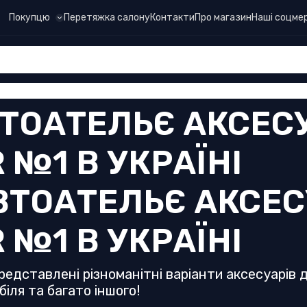
Покупцю
Перетяжка салону
Контакти
Про магазин
Наші соцмер
ТОАТЕЛЬЄ АКСЕС
R №1 В УКРАЇНІ
редставлені різноманітні варіанти аксесуарів 
іля та багато іншого!