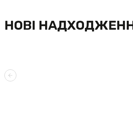
НОВІ НАДХОДЖЕН
ТОП ПРОДАЖІВ
НОВИНКА
Код:
1002
ПЕРЕТЯЖКА КРІСЛА DAF (SHARK)
15 000
ГРН