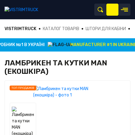
VISTRIMTRUCK
КАТАЛОГ ТОВАРІВ
ШТОРИ ДЛЯ КАБІНИ
Л
БНИК №1 В УКРАЇНІ
MANUFACTURER #1 IN UKRAINE
ЛАМБРИКЕН ТА КУТКИ MAN
(ЕКОШКІРА)
ТОП ПРОДАЖІВ