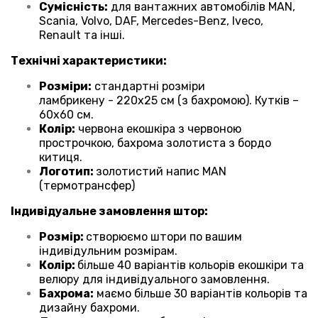
Сумісність:
для вантажних автомобілів
MAN,
Scania, Volvo, DAF, Mercedes-Benz, Iveco,
Renault та інші
.
Технічні характеристики:
Розміри:
стандартні розміри
ламбрикену - 220х25 см (з бахромою). Кутків –
60х60 см.
Колір:
червона екошкіра з червоною
прострочкою, бахрома золотиста з бордо
китиця.
Логотип:
золотистий напис MAN
(термотрансфер)
Індивідуальне замовлення штор:
Розмір:
створюємо штори по вашим
індивідульним розмірам.
Колір:
більше 40 варіантів кольорів екошкіри та
велюру для індивідуального замовлення.
Бахрома:
маємо більше 30 варіантів кольорів та
дизайну бахроми.