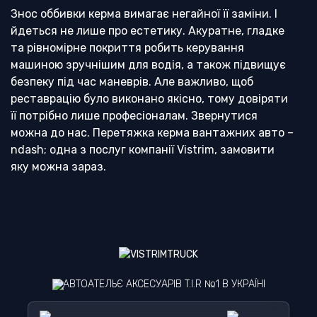
Знос оббивки керма вимагає негайної її заміни. І
йдеться не лише про естетику. Акуратне, гладке
та рівномірне покриття робить керування
машиною зручнішим для водія, а також підвищує
безпеку під час маневрів. Але важливо, щоб
реставрацію було виконано якісно, ​​тому довіряти
її потрібно лише професіоналам. Звернутися
можна до нас. Перетяжка керма вантажних авто –
ndash; одна з послуг компанії Vistrim, замовити
яку можна зараз.
НАВІЩО ПОТРІБНО РОБИТИ
ПЕРЕТЯЖКУ КЕРМА
Акуратний інтер'єр кабіни – це «обличчя» водія та
компанії-перевізника. Доглянуті фури викликають
більше довіри та лояльності у клієнтів, чому
АВТОАТЕЛЬЄ АКСЕСУАРІВ T.I.R №1 В УКРАЇНІ
частіше вирушають у рейс. І навіть якщо
оздоблення салону свіже, то зношена оббивка