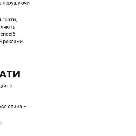
не порушуючи
 грати,
діляють
 спосіб
й реклами.
ЧАТИ
дійте
ся спина –
ні