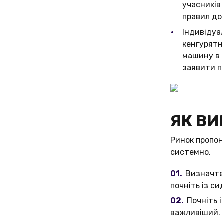
учасників
правил до
Індивідуа
кенгурятн
машину в 
заявити п
ЯК ВИ
Ринок пропон
системно.
Визначте
почніть із с
Почніть 
важливіший. 