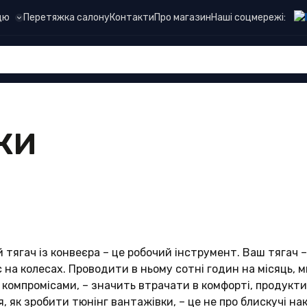
Наші соцмережі:
цю
Перетяжка салону
Контакти
Про магазин
КИ
тягач із конвеєра – це робочий інструмент. Ваш тягач –
с на колесах. Проводити в ньому сотні годин на місяць, м
компромісами, – значить втрачати в комфорті, продукти
, як зробити тюнінг вантажівки, – це не про блискучі нак