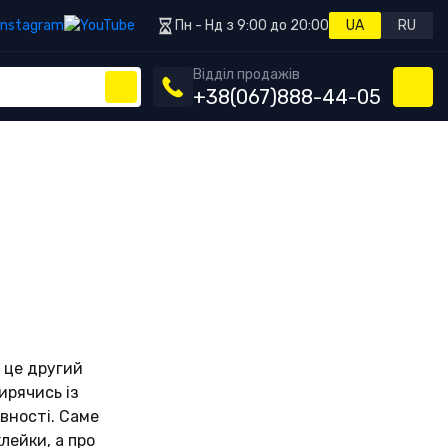
Пн - Нд з 9:00 до 20:00
UA
RU
Відділ продажів
+38
(067)
888-44-05
 це другий
ирячись із
вності. Саме
лейки, а про