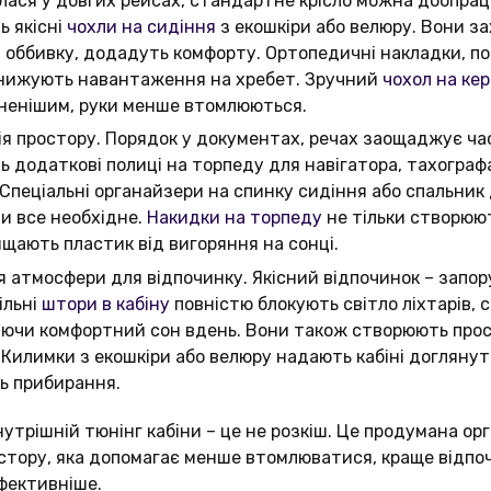
ася у довгих рейсах, стандартне крісло можна доопра
ь якісні
чохли на сидіння
з екошкіри або велюру. Вони з
 оббивку, додадуть комфорту. Ортопедичні накладки, п
знижують навантаження на хребет. Зручний
чохол на ке
ненішим, руки менше втомлюються.
ія простору. Порядок у документах, речах заощаджує час
ь додаткові полиці на торпеду для навігатора, тахограф
 Спеціальні органайзери на спинку сидіння або спальни
и все необхідне.
Накидки на торпеду
не тільки створюю
ищають пластик від вигоряння на сонці.
 атмосфери для відпочинку. Якісний відпочинок – запор
ільні
штори в кабіну
повністю блокують світло ліхтарів, 
ючи комфортний сон вдень. Вони також створюють прос
 Килимки з екошкіри або велюру надають кабіні доглянут
ь прибирання.
утрішній тюнінг кабіни – це не розкіш. Це продумана орг
стору, яка допомагає менше втомлюватися, краще відпо
фективніше.