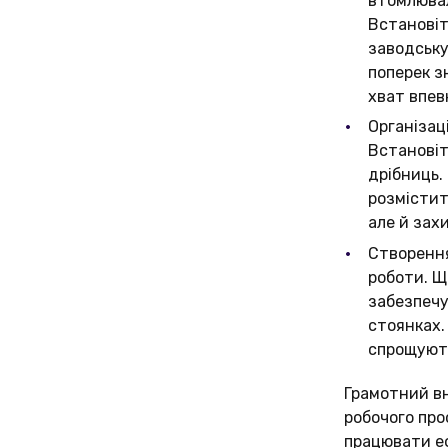
втомлювал
Встановіт
заводську
поперек 
хват впев
Організац
Встановіт
дрібниць.
розмістит
але й зах
Створення
роботи. Щ
забезпечу
стоянках.
спрощуют
Грамотний вн
робочого про
працювати е