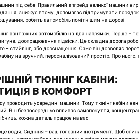
шини під себе. Правильний апгрейд великої машини вир
вдання: знижує втому, допомагає підтримувати порядок
ношування, робить автомобіль помітнішим на дорозі.
інг вантажних автомобілів на два напрямки. Перше – те
игуна, доопрацювання підвіски. Це складна дорога робо
уге – стайлінг, або дооснащення. Саме він дозволяє пер
біну на зручний, персоналізований простір. Про нього, по
ІШНІЙ ТЮНІНГ КАБІНИ:
ТИЦІЯ В КОМФОРТ
су проводить усередині машини. Тому тюнінг кабіни ван
й. Він безпосередньо впливає самопочуття, концентрац
ібниць, кожна деталь працює на вас.
сце водія. Сидіння – ваш головний інструмент. Щоб спин