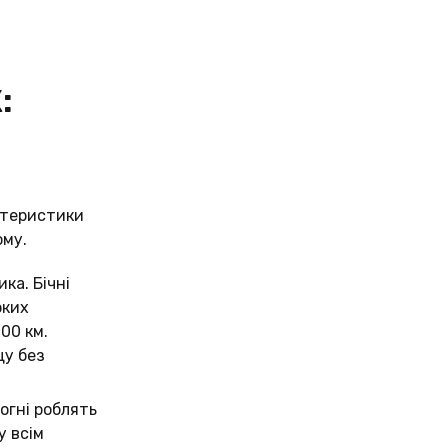
:
ктеристики
ому.
ка. Бічні
оких
00 км.
щу без
вогні роблять
у всім