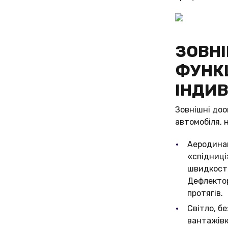
ЗОВНІ
ФУНКЦ
ІНДИВ
Зовнішні до
автомобіля, 
Аеродинам
«спідниці
швидкостя
Дефлектор
протягів.
Світло, б
вантажівк