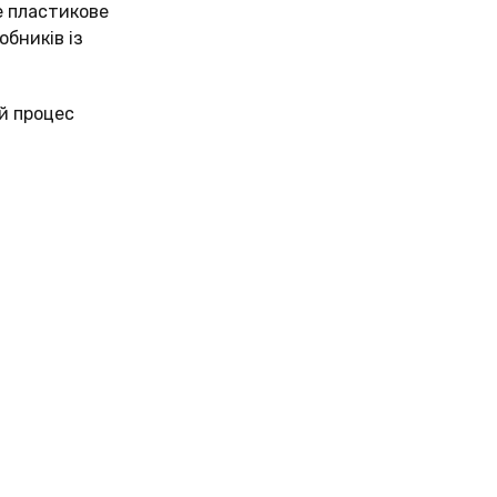
е пластикове
бників із
ий процес
Д
0