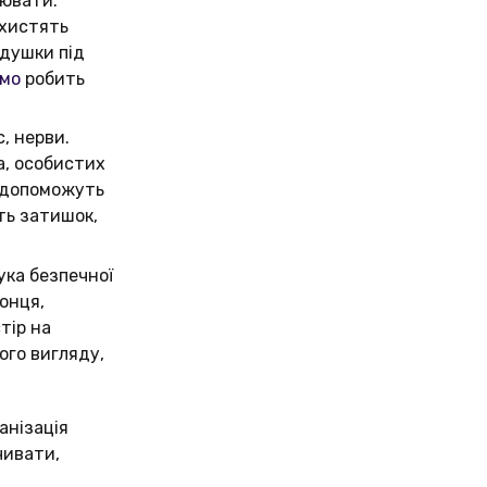
цювати.
ахистять
одушки під
рмо
робить
, нерви.
а, особистих
к допоможуть
ть затишок,
ука безпечної
сонця,
тір на
ого вигляду,
анізація
чивати,