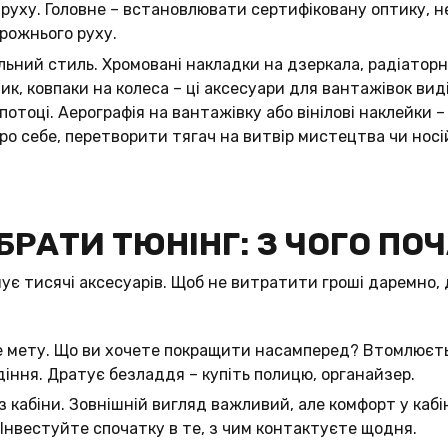
 руху. Головне – встановлювати сертифіковану оптику, 
рожнього руху.
льний стиль. Хромовані накладки на дзеркала, радіаторні
ик, ковпаки на колеса – ці аксесуари для вантажівок ви
потоці. Аерографія на вантажівку або вінілові наклейки –
ро себе, перетворити тягач на витвір мистецтва чи носі
БРАТИ ТЮНІНГ: З ​​ЧОГО ПО
ує тисячі аксесуарів. Щоб не витратити гроші даремно, 
 мету. Що ви хочете покращити насамперед? Втомлюєть
идіння. Дратує безладдя – купіть полицю, органайзер.
із кабіни. Зовнішній вигляд важливий, але комфорт у кабі
Інвестуйте спочатку в те, з чим контактуєте щодня.