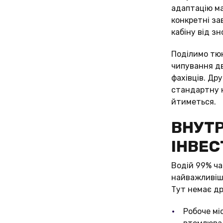
адаптацію ма
конкретні за
кабіну від з
Поділимо тюн
чипування дв
фахівців. Др
стандартну ка
йтиметься.
ВНУТР
ІНВЕС
Водій 99% ча
найважливіши
Тут немає др
Робоче мі