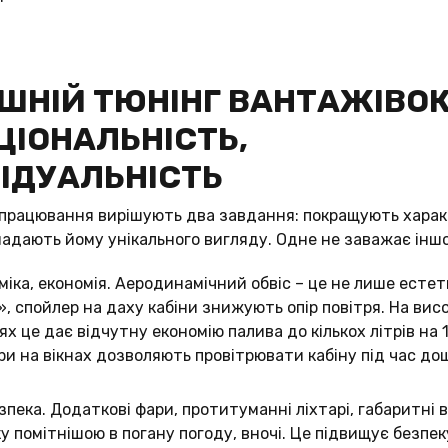
ШНІЙ ТЮНІНГ ВАНТАЖІВОК
ІОНАЛЬНІСТЬ,
ІДУАЛЬНІСТЬ
опрацювання вирішують два завдання: покращують хара
надають йому унікального вигляду. Одне не заважає інш
іка, економія. Аеродинамічний обвіс – це не лише естети
», спойлер на даху кабіни знижують опір повітря. На вис
х це дає відчутну економію палива до кількох літрів на 1
и на вікнах дозволяють провітрювати кабіну під час до
езпека. Додаткові фари, протитуманні ліхтарі, габаритні 
у помітнішою в погану погоду, вночі. Це підвищує безпек