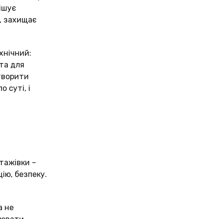
ішує
, захищає
хнічний:
та для
етворити
 суті, і
тажівки –
ію, безпеку.
а не