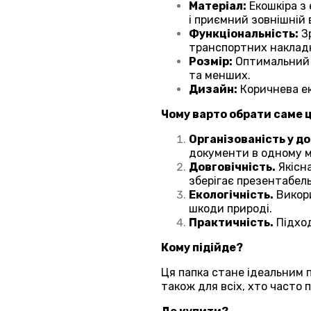
Матеріал:
Екошкіра з
і приємний зовнішній 
Функціональність:
Зр
транспортних накладн
Розмір:
Оптимальний 
та менших.
Дизайн:
Коричнева ек
Чому варто обрати саме 
Організованість у до
документи в одному м
Довговічність.
Якісн
зберігає презентабел
Екологічність.
Викори
шкоди природі.
Практичність.
Підход
Кому підійде?
Ця папка стане ідеальним по
також для всіх, хто часто 