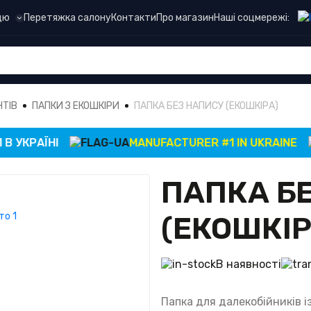
Наші соцмережі:
цю
Перетяжка салону
Контакти
Про магазин
НТІВ
ПАПКИ З ЕКОШКІРИ
ПАПКА БЕЗ НАПИСУ (ЕКОШКІРА)
КРАЇНІ
MANUFACTURER #1 IN UKRAINE
ПАПКА Б
(ЕКОШКІР
В наявності
Папка для далекобійників і