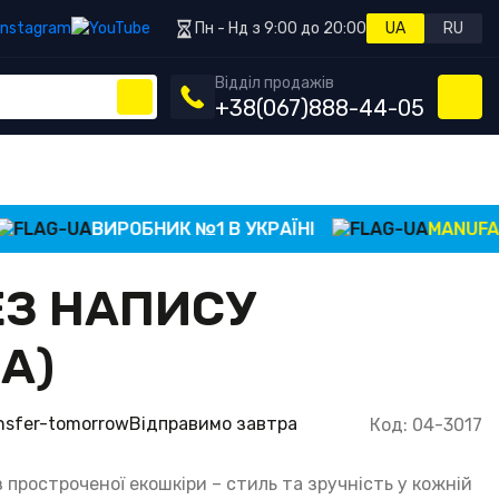
Пн - Нд з 9:00 до 20:00
UA
RU
Відділ продажів
+38
(067)
888-44-05
ВИРОБНИК №1 В УКРАЇНІ
MANUFACTUR
ЕЗ НАПИСУ
А)
Відправимо завтра
Код: 04-3017
з простроченої екошкіри – стиль та зручність у кожній