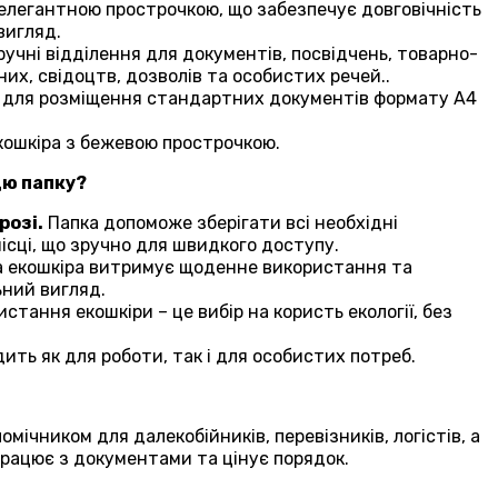
 елегантною прострочкою, що забезпечує довговічність
вигляд.
учні відділення для документів, посвідчень,
товарно-
их, свідоцтв, дозволів та особистих речей.
.
для розміщення стандартних документів формату A4
ошкіра з бежевою прострочкою.
цю папку?
розі.
Папка допоможе зберігати всі необхідні
ісці, що зручно для швидкого доступу.
а екошкіра витримує щоденне використання та
ьний вигляд.
стання екошкіри – це вибір на користь екології, без
ить як для роботи, так і для особистих потреб.
мічником для далекобійників, перевізників, логістів, а
працює з документами та цінує порядок.