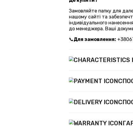
Де купити?
Замовляйте папку для далек
нашому сайті та забезпечте
індивідуального нанесення 
до менеджера. Ваші докуме
📞
Для замовлення:
+3806
СПО
СПО
ГА