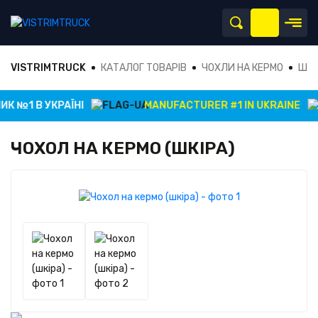
VISTRIMTRUCK
КАТАЛОГ ТОВАРІВ
ЧОХЛИ НА КЕРМО
ШКІ
 №1 В УКРАЇНІ
MANUFACTURER #1 IN UKRAINE
ЧОХОЛ НА КЕРМО (ШКІРА)