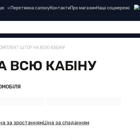
Наші соцмережі:
цю
Перетяжка салону
Контакти
Про магазин
ОМПЛЕКТ ШТОР НА ВСЮ КАБІНУ
А ВСЮ КАБІНУ
ОМОБІЛЯ
на за зростанням
Ціна за спаданням