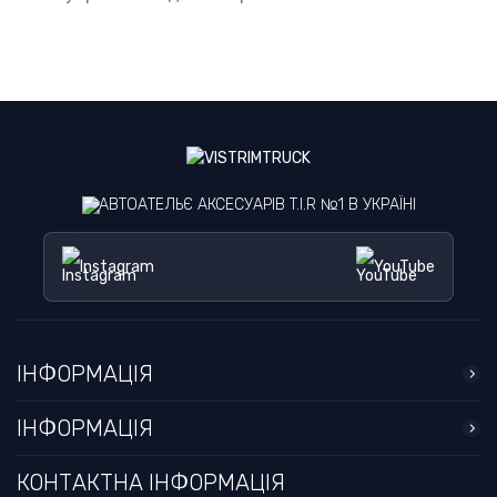
УНІВЕРСАЛЬНІСТЬ ГАЧКІВ ДЛЯ
ШТОР У СТВОРЕННІ ЗАТИШКУ
ТА КОМФОРТУ В КАБІНІ
ВАНТАЖІВКИ
Кабіна вантажівки – другий будинок
далекобійника. Тому, коли йдеться про зручність
АВТОАТЕЛЬЄ АКСЕСУАРІВ T.I.R №1 В УКРАЇНІ
водія – дрібниць не буває. Кожна деталь має
значення, у тому числі
штори для кабіни
. Вони
Instagram
YouTube
допомагають створити комфортні умови для
ефективної роботи та повноцінного відпочинку
водія. Їх чіпляють на вікна для захисту від сонця,
холоду та сторонніх поглядів, а також
ІНФОРМАЦІЯ
використовують для поділу простору, закривання
спального місця. При цьому важливо не просто
ІНФОРМАЦІЯ
повісити фіранки, а зробити їх функціональними,
щоб вони легко розорювалися і заорювалися при
КОНТАКТНА ІНФОРМАЦІЯ
необхідності. Для цього потрібні гачки для