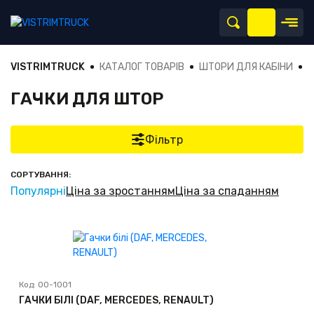
VISTRIMTRUCK
КАТАЛОГ ТОВАРІВ
ШТОРИ ДЛЯ КАБІНИ
Г
ГАЧКИ ДЛЯ ШТОР
Фільтр
СОРТУВАННЯ:
Популярні
Ціна за зростанням
Ціна за спаданням
Код:
00-1001
ГАЧКИ БІЛІ (DAF, MERCEDES, RENAULT)