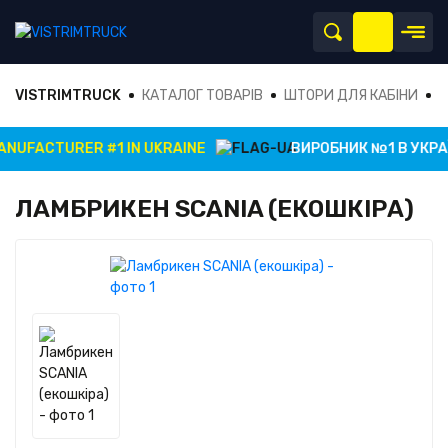
VISTRIMTRUCK
КАТАЛОГ ТОВАРІВ
ШТОРИ ДЛЯ КАБІНИ
Л
UFACTURER #1 IN UKRAINE
ВИРОБНИК №1 В УКРАЇН
ЛАМБРИКЕН SCANIA (ЕКОШКІРА)