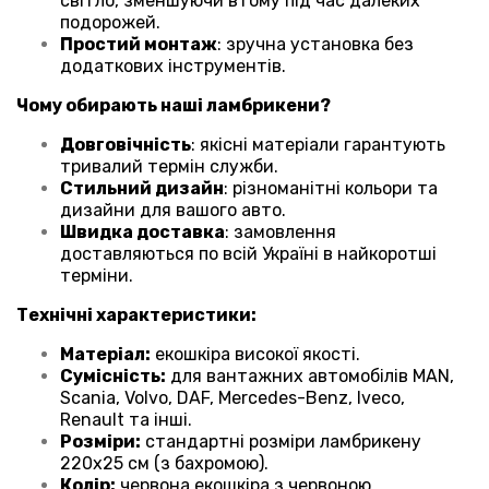
світло, зменшуючи втому під час далеких
подорожей.
Простий монтаж
: зручна установка без
додаткових інструментів.
Чому обирають наші ламбрикени?
Довговічність
: якісні матеріали гарантують
тривалий термін служби.
Стильний дизайн
: різноманітні кольори та
дизайни для вашого авто.
Швидка доставка
: замовлення
доставляються по всій Україні в найкоротші
терміни.
Технічні характеристики:
Матеріал:
екошкіра високої якості.
Сумісність:
для вантажних автомобілів
MAN,
Scania, Volvo, DAF, Mercedes-Benz, Iveco,
Renault та інші
.
Розміри:
стандартні розміри ламбрикену
220х25 см (з бахромою).
Колір:
червона екошкіра з червоною