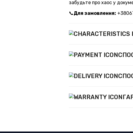
забудьте про хаос у докум
📞
Для замовлення:
+3806
СПО
СПО
ГА