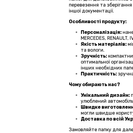
перевезення та зберігання
іншої документації.
Особливості продукту:
Персоналізація:
нане
MERCEDES, RENAULT, I
Якість матеріалів:
мі
та вологи.
Зручність:
компактний
оптимальної організац
інших необхідних папе
Практичність:
зручна
Чому обирають нас?
Унікальний дизайн:
улюблений автомобіль
Швидке виготовлен
могли швидше корист
Доставка по всій Укр
Замовляйте папку для дале