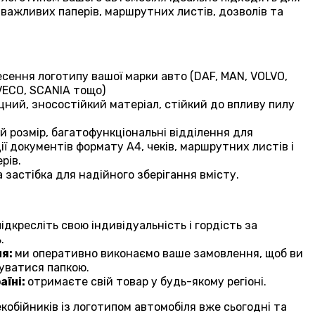
 важливих паперів, маршрутних листів, дозволів та
сення логотипу вашої марки авто (
DAF, MAN, VOLVO,
VECO, SCANIA
тощо)
цний, зносостійкий матеріал, стійкий до впливу пилу
 розмір, багатофункціональні відділення для
ії документів формату А4, чеків, маршрутних листів і
рів.
 застібка для надійного зберігання вмісту.
підкресліть свою індивідуальність і гордість за
.
ня:
ми оперативно виконаємо ваше замовлення, щоб ви
уватися папкою.
аїні:
отримаєте свій товар у будь-якому регіоні.
кобійників із логотипом автомобіля вже сьогодні та