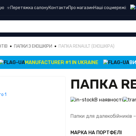
Наші соцмережі:
цю
Перетяжка салону
Контакти
Про магазин
НТІВ
ПАПКИ З ЕКОШКІРИ
ПАПКА RENAULT (ЕКОШКІРА)
MANUFACTURER #1 IN UKRAINE
ВИРОБ
ПАПКА RE
В наявності
Папки для далекобійників –
МАРКА НА ПОРТФЕЛІ