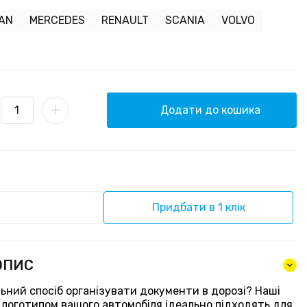
AN
MERCEDES
RENAULT
SCANIA
VOLVO
Додати до кошика
Придбати в 1 клік
ОПИС
ьний спосіб організувати документи в дорозі? Наші
з логотипом вашого автомобіля ідеально підходять для