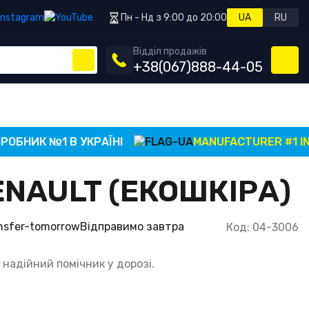
Пн - Нд з 9:00 до 20:00
UA
RU
Відділ продажів
+38
(067)
888-44-05
НИК №1 В УКРАЇНІ
MANUFACTURER #1 IN UK
NAULT (ЕКОШКІРА)
Відправимо завтра
Код: 04-3006
 надійний помічник у дорозі.