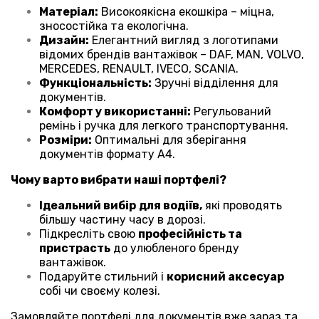
Матеріал:
Високоякісна екошкіра – міцна,
зносостійка та екологічна.
Дизайн:
Елегантний вигляд з логотипами
відомих брендів вантажівок – DAF, MAN, VOLVO,
MERCEDES, RENAULT, IVECO, SCANIA.
Функціональність:
Зручні відділення для
документів.
Комфорт у використанні:
Регульований
ремінь і ручка для легкого транспортування.
Розміри:
Оптимальні для зберігання
документів формату А4.
Чому варто вибрати наші портфелі?
Ідеальний вибір
для водіїв,
які проводять
більшу частину часу в дорозі.
Підкресліть свою
професійність та
пристрасть
до улюбленого бренду
вантажівок.
Подаруйте стильний і
корисний аксесуар
собі чи своєму колезі.
Замовляйте портфелі для документів вже зараз та