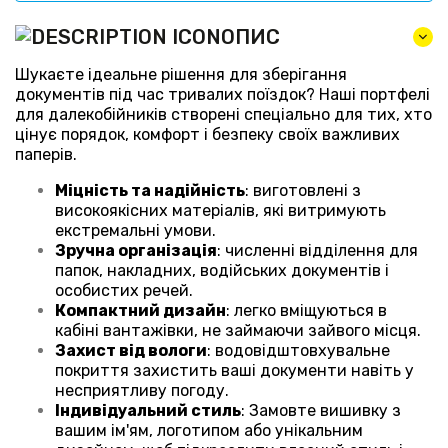
ОПИС
Шукаєте ідеальне рішення для зберігання
документів під час тривалих поїздок? Наші портфелі
для далекобійників створені спеціально для тих, хто
цінує порядок, комфорт і безпеку своїх важливих
паперів.
Міцність та надійність
: виготовлені з
високоякісних матеріалів, які витримують
екстремальні умови.
Зручна організація
: численні відділення для
папок, накладних, водійських документів і
особистих речей.
Компактний дизайн
: легко вміщуються в
кабіні вантажівки, не займаючи зайвого місця.
Захист від вологи
: водовідштовхувальне
покриття захистить ваші документи навіть у
несприятливу погоду.
Індивідуальний стиль
: Замовте вишивку з
вашим ім'ям, логотипом або унікальним