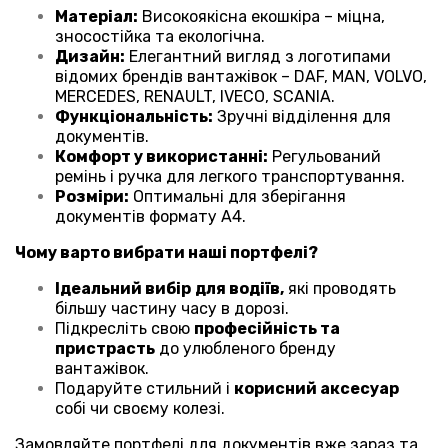
Матеріал:
Високоякісна екошкіра – міцна,
зносостійка та екологічна.
Дизайн:
Елегантний вигляд з логотипами
відомих брендів вантажівок – DAF, MAN, VOLVO,
MERCEDES, RENAULT, IVECO, SCANIA.
Функціональність:
Зручні відділення для
документів.
Комфорт у використанні:
Регульований
ремінь і ручка для легкого транспортування.
Розміри:
Оптимальні для зберігання
документів формату А4.
Чому варто вибрати наші портфелі?
Ідеальний вибір
для водіїв,
які проводять
більшу частину часу в дорозі.
Підкресліть свою
професійність та
пристрасть
до улюбленого бренду
вантажівок.
Подаруйте стильний і
корисний аксесуар
собі чи своєму колезі.
Замовляйте портфелі для документів вже зараз та