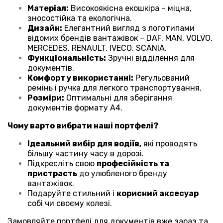
Матеріал:
Високоякісна екошкіра – міцна,
зносостійка та екологічна.
Дизайн:
Елегантний вигляд з логотипами
відомих брендів вантажівок – DAF, MAN, VOLVO,
MERCEDES, RENAULT, IVECO, SCANIA.
Функціональність:
Зручні відділення для
документів.
Комфорт у використанні:
Регульований
ремінь і ручка для легкого транспортування.
Розміри:
Оптимальні для зберігання
документів формату А4.
Чому варто вибрати наші портфелі?
Ідеальний вибір
для водіїв,
які проводять
більшу частину часу в дорозі.
Підкресліть свою
професійність та
пристрасть
до улюбленого бренду
вантажівок.
Подаруйте стильний і
корисний аксесуар
собі чи своєму колезі.
Замовляйте портфелі для документів вже зараз та