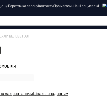
Наші соцмережі:
цю
Перетяжка салону
Контакти
Про магазин
ОХЛИ ВЕЛЬВЕТОВІ
І
ОМОБІЛЯ
на за зростанням
Ціна за спаданням