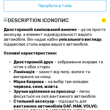
Придбати в 1 клік
ОПИС
Двосторонній ламінований вимпел
– це не просто
аксесуар, а елемент індивідуальності вашого
автомобіля. Він надає кабіні
унікального вигляду
,
підкреслює стиль марки вашого автомобіля.
Основні характеристики:
Двосторонній друк
– зображення яскраве та
чітке з обох сторін.
Ламінація
– захист від пилу, вологи та
вигорання на сонці.
Міцна бахрома
– на вибір три кольори:
червона, синя, жовта
.
Зручне кріплення на присосці
– легко
фіксується на склі вантажного автомобіля.
Стильний аксесуар
– підходить для
вантажних автомобілів DAF, MAN, VOLVO,