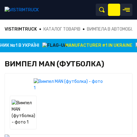
VISTRIMTRUCK
КАТАЛОГ ТОВАРІВ
ВИМПЕЛА В АВТОМОБІЛ
ИК №1 В УКРАЇНІ
MANUFACTURER #1 IN UKRAINE
ВИМПЕЛ MAN (ФУТБОЛКА)