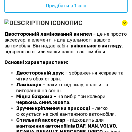
Придбати в 1 клік
ОПИС
Двосторонній ламінований вимпел
– це не просто
аксесуар, а елемент індивідуальності вашого
автомобіля. Він надає кабіні
унікального вигляду
,
підкреслює стиль марки вашого автомобіля.
Основні характеристики:
Двосторонній друк
– зображення яскраве та
чітке з обох сторін.
Ламінація
– захист від пилу, вологи та
вигорання на сонці.
Міцна бахрома
– на вибір три кольори:
червона, синя, жовта
.
Зручне кріплення на присосці
– легко
фіксується на склі вантажного автомобіля.
Стильний аксесуар
– підходить для
вантажних автомобілів DAF, MAN, VOLVO,
SCANIA, RENAULT, MERCEDES, IVECO
та інші..