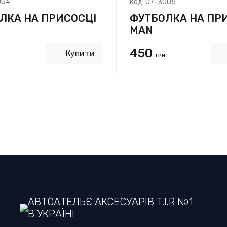
004
Код:
07-3005
ЛКА НА ПРИСОСЦІ
ФУТБОЛКА НА ПР
MAN
450
Купити
ГРН
АВТОАТЕЛЬЄ АКСЕСУАРІВ T.I.R №1
В УКРАЇНІ