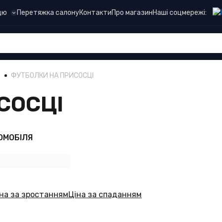
Наші соцмережі:
цю
Перетяжка салону
Контакти
Про магазин
Ь
ФУТБОЛКИ НА ПРИСОCЦІ
СОCЦІ
ОМОБІЛЯ
на за зростанням
Ціна за спаданням