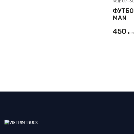
Код:
07-3
ФУТБО
MAN
450
ГРН