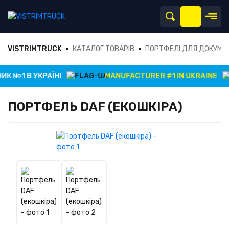
VISTRIMTRUCK
КАТАЛОГ ТОВАРІВ
ПОРТФЕЛІ ДЛЯ ДОКУМЕ
К №1 В УКРАЇНІ
MANUFACTURER #1 IN UKRAINE
ПОРТФЕЛЬ DAF (ЕКОШКІРА)