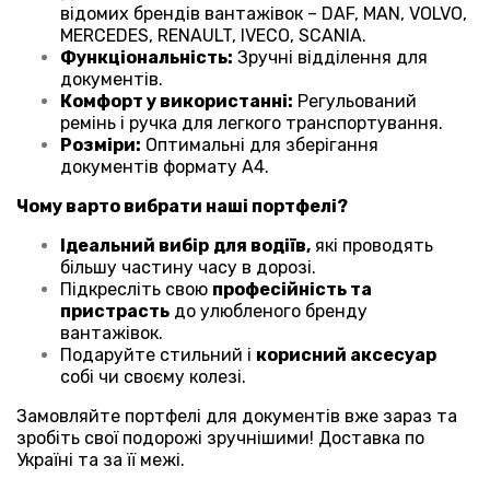
відомих брендів вантажівок – DAF, MAN, VOLVO,
MERCEDES, RENAULT, IVECO, SCANIA.
Функціональність:
Зручні відділення для
документів.
Комфорт у використанні:
Регульований
ремінь і ручка для легкого транспортування.
Розміри:
Оптимальні для зберігання
документів формату А4.
Чому варто вибрати наші портфелі?
Ідеальний вибір
для водіїв,
які проводять
більшу частину часу в дорозі.
Підкресліть свою
професійність та
пристрасть
до улюбленого бренду
вантажівок.
Подаруйте стильний і
корисний аксесуар
собі чи своєму колезі.
Замовляйте портфелі для документів вже зараз та
зробіть свої подорожі зручнішими! Доставка по
Україні та за її межі.