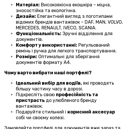
Матеріал:
Високоякісна екошкіра – міцна,
зносостійка та екологічна.
Дизайн:
Елегантний вигляд з логотипами
відомих брендів вантажівок – DAF, MAN, VOLVO,
MERCEDES, RENAULT, IVECO, SCANIA.
Функціональність:
Зручні відділення для
документів.
Комфорт у використанні:
Регульований
ремінь і ручка для легкого транспортування.
Розміри:
Оптимальні для зберігання
документів формату А4.
Чому варто вибрати наші портфелі?
Ідеальний вибір
для водіїв,
які проводять
більшу частину часу в дорозі.
Підкресліть свою
професійність та
пристрасть
до улюбленого бренду
вантажівок.
Подаруйте стильний і
корисний аксесуар
собі чи своєму колезі.
Замовляйте портфелі для документів вже зараз та