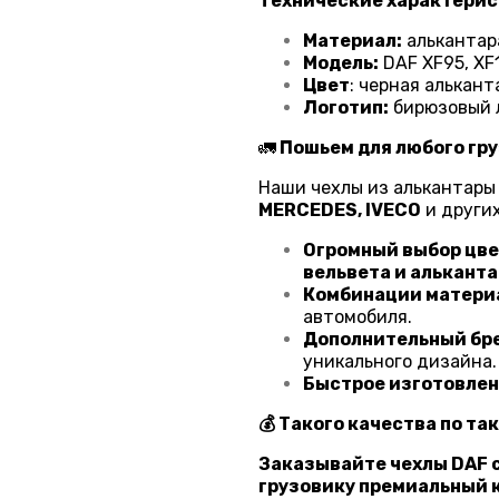
Технические характерис
Материал:
алькантар
Модель:
DAF XF95, XF1
Цвет
: черная алькант
Логотип:
бирюзовый л
🚛
Пошьем для любого гру
Наши чехлы из алькантары
MERCEDES, IVECO
и других
Огромный выбор цв
вельвета и альканта
Комбинации матери
автомобиля.
Дополнительный бр
уникального дизайна.
Быстрое изготовлен
💰 Такого качества по та
Заказывайте чехлы DAF с
грузовику премиальный 