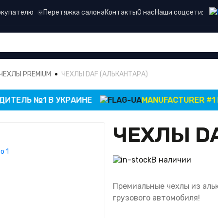
Наши соцсети:
окупателю
Перетяжка салона
Контакты
О нас
ЧЕХЛЫ PREMIUM
ЧЕХЛЫ DAF (АЛЬКАНТАРА)
ЕЛЬ №1 В УКРАИНЕ
MANUFACTURER #1 IN U
ЧЕХЛЫ D
В наличии
Премиальные чехлы из аль
грузового автомобиля!