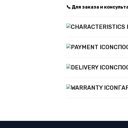
📞 Для заказа и консуль
СПО
СПО
ГА