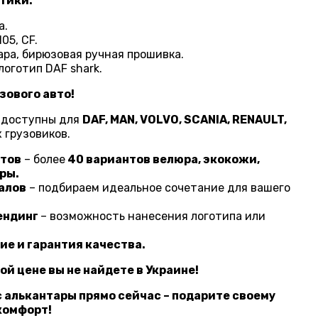
тики:
а.
05, CF.
ара, бирюзовая ручная прошивка.
оготип DAF shark.
зового авто!
 доступны для
DAF, MAN, VOLVO, SCANIA, RENAULT,
 грузовиков.
етов
– более
40 вариантов велюра, экокожи,
ры.
алов
– подбираем идеальное сочетание для вашего
ендинг
– возможность нанесения логотипа или
ие и гарантия качества.
кой цене вы не найдете в Украине!
 алькантары прямо сейчас – подарите своему
комфорт!