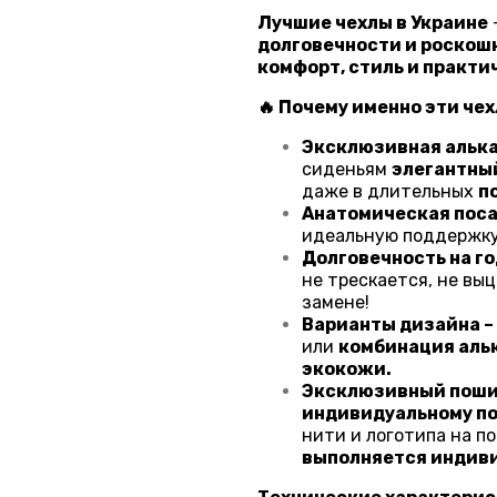
Лучшие чехлы в Украине
долговечности и роскошн
комфорт, стиль и практи
🔥 Почему именно эти че
Эксклюзивная алька
сиденьям
элегантный
даже в длительных
п
Анатомическая поса
идеальную поддержку
Долговечность на го
не трескается, не выц
замене!
Варианты дизайна –
или
комбинация альк
экокожи.
Эксклюзивный поши
индивидуальному п
нити и логотипа на п
выполняется индиви