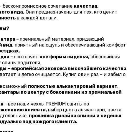
– бескомпромиссное сочетание
качества,
ого вида.
Они предназначены для тех, кто ценит
чность
в каждой детали.
хлы?
нтара –
премиальный материал, придающий
 вид,
приятный на ощупь и обеспечивающий комфорт
оездках.
дка –
повторяет
все формы сиденья,
обеспечивая
 спины водителя.
ды –
европейская экокожа высочайшего качества
ветает и легко очищается. Купил один раз – и забыл о
возможный
полностью алькантаровый вариант
,
антары по центру с боковинами из премиальной
в –
все наши чехлы PREMIUM сшиты по
ожеланию клиента,
выбор цвета алькантары, цвета
одголовнике,
прошивка дизайна спинки и сиденья
дуально под каждого клиента.