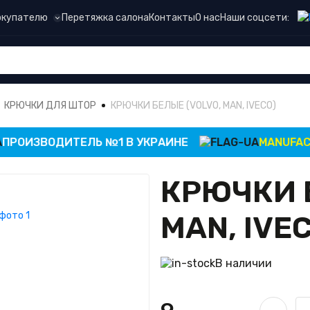
Наши соцсети:
окупателю
Перетяжка салона
Контакты
О нас
КРЮЧКИ ДЛЯ ШТОР
КРЮЧКИ БЕЛЫЕ (VOLVO, MAN, IVECO)
РОИЗВОДИТЕЛЬ №1 В УКРАИНЕ
MANUFACTUR
КРЮЧКИ Б
MAN, IVE
В наличии