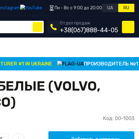
Пн - Вс с 9:00 до 20:00
UA
RU
Отдел продаж
+38
(067)
888-44-05
ER #1 IN UKRAINE
ПРОИЗВОДИТЕЛЬ №1 В 
ЕЛЫЕ (VOLVO,
CO)
Код: 00-1003