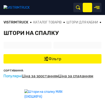
VISTRIMTRUCK
КАТАЛОГ ТОВАРІВ
ШТОРИ ДЛЯ КАБІНИ
Ш
ШТОРИ НА СПАЛКУ
Фільтр
СОРТУВАННЯ:
Популярні
Ціна за зростанням
Ціна за спаданням