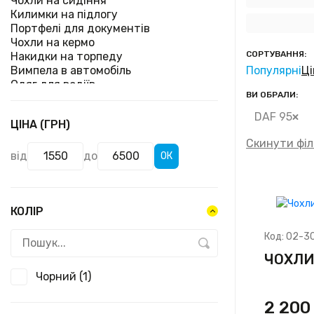
Чохли на сидіння
Килимки на підлогу
Портфелі для документів
Чохли на кермо
СОРТУВАННЯ:
Накидки на торпеду
Вимпела в автомобіль
Популярні
Ці
Одяг для водіїв
ВИ ОБРАЛИ:
Шнурки для ключів
Постіль водія
DAF 95
ЦІНА (ГРН)
Подушки на підголовник
Дорожні сумки
Скинути філ
Полки на торпеду
від
до
ОК
Каркасне тонування
Декоративне освітлення
Наклейки на автомобіль
Перетяжка салону
КОЛІР
Код:
02-3
ЧОХЛИ
Чорний
(1)
2 20