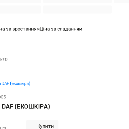
на за зростанням
Ціна за спаданням
ьтр
005
 DAF (ЕКОШКIРА)
0
Купити
ГРН