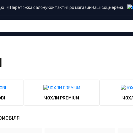
Наші соцмережі:
цю
Перетяжка салону
Контакти
Про магазин
Я
ВІ
ЧОХЛИ PREMIUM
ЧОХЛ
ОМОБІЛЯ