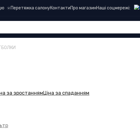
Наші соцмережі:
цю
Перетяжка салону
Контакти
Про магазин
ТБОЛКИ
на за зростанням
Ціна за спаданням
ьтр