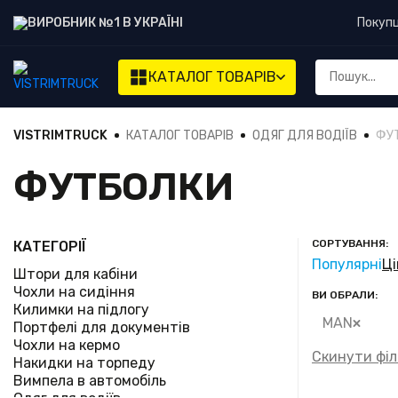
ВИРОБНИК №1 В УКРАЇНІ
Покуп
КАТАЛОГ
ТОВАРІВ
VISTRIMTRUCK
КАТАЛОГ ТОВАРІВ
ОДЯГ ДЛЯ ВОДІЇВ
ФУ
ФУТБОЛКИ
СОРТУВАННЯ:
КАТЕГОРІЇ
Популярні
Ці
Штори для кабіни
Чохли на сидіння
ВИ ОБРАЛИ:
Килимки на підлогу
MAN
Портфелі для документів
Чохли на кермо
Скинути філ
Накидки на торпеду
Вимпела в автомобіль