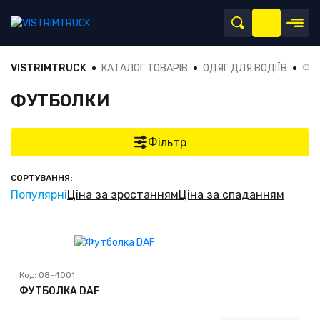
VISTRIMTRUCK
КАТАЛОГ ТОВАРІВ
ОДЯГ ДЛЯ ВОДІЇВ
ФУ
ФУТБОЛКИ
Фільтр
СОРТУВАННЯ:
Популярні
Ціна за зростанням
Ціна за спаданням
Код:
08-4001
ФУТБОЛКА DAF