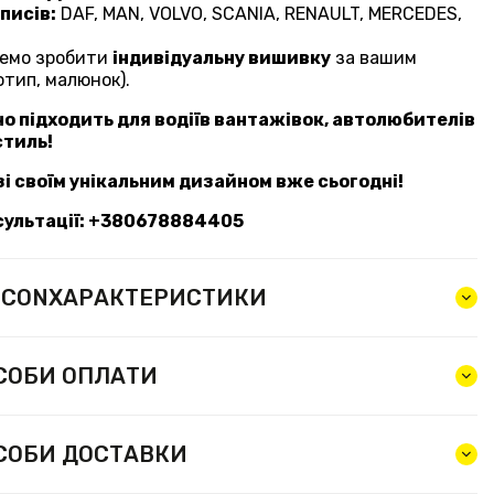
писів:
DAF, MAN, VOLVO, SCANIA, RENAULT, MERCEDES,
емо зробити
індивідуальну вишивку
за вашим
отип, малюнок).
о підходить для водіїв вантажівок, автолюбителів
 стиль!
і своїм унікальним дизайном вже сьогодні!
сультації: +380678884405
ХАРАКТЕРИСТИКИ
СОБИ ОПЛАТИ
СОБИ ДОСТАВКИ