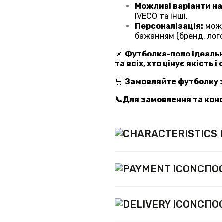
Можливі варіанти на
IVECO та інші.
Персоналізація:
мож
бажанням (бренд, лог
📌
Футболка-поло ідеальн
та всіх, хто цінує якість і
🛒
Замовляйте футболку з
📞Для замовлення та кон
СПО
СПО