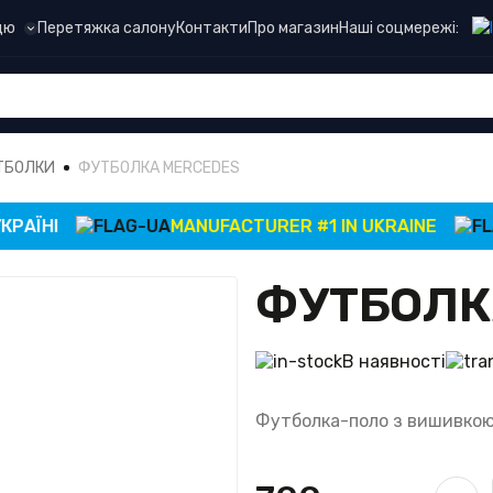
Наші соцмережі:
цю
Перетяжка салону
Контакти
Про магазин
ТБОЛКИ
ФУТБОЛКА MERCEDES
НІ
MANUFACTURER #1 IN UKRAINE
ФУТБОЛК
В наявності
Футболка-поло з вишивкою –