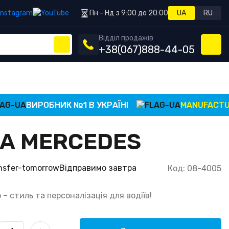
Пн - Нд з 9:00 до 20:00
UA
RU
Відділ продажів
+38
(067)
888-44-05
ВИРОБНИК №1 В УКРАЇНІ
MANUFACTURER 
А MERCEDES
Відправимо завтра
Код: 08-4005
 стиль та персоналізація для водіїв!