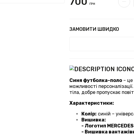
700
ГРН
ЗАМОВИТИ ШВИДКО
Синя футболка-поло
– це
можливості персоналізації
тіла, добре пропускає пов
Характеристики:
Колір:
синій – універ
Вишивка:
- Логотип MERCEDES 
- Вишивка вантажівк