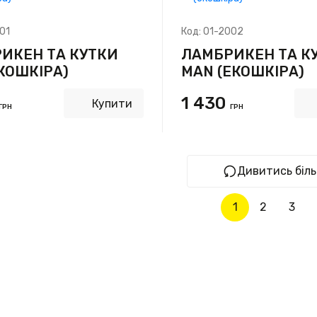
01
Код:
01-2002
ИКЕН ТА КУТКИ
ЛАМБРИКЕН ТА К
ЕКОШКІРА)
MAN (ЕКОШКІРА)
1 430
Купити
ГРН
ГРН
Дивитись біл
1
2
3