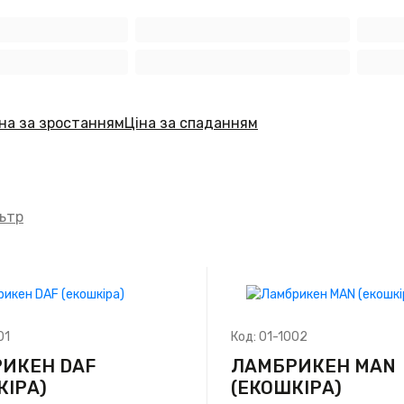
на за зростанням
Ціна за спаданням
ьтр
01
Код:
01-1002
ИКЕН DAF
ЛАМБРИКЕН MAN
КІРА)
(ЕКОШКІРА)