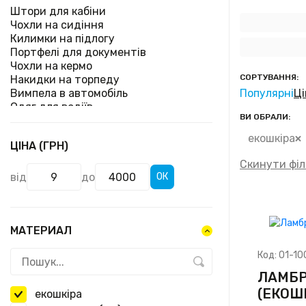
Штори для кабіни
Чохли на сидіння
Килимки на підлогу
Портфелі для документів
Чохли на кермо
СОРТУВАННЯ:
Накидки на торпеду
Вимпела в автомобіль
Популярні
Ці
Одяг для водіїв
ВИ ОБРАЛИ:
Шнурки для ключів
Постіль водія
екошкіра
ЦІНА (ГРН)
Подушки на підголовник
Дорожні сумки
Скинути філ
Полки на торпеду
від
до
ОК
Каркасне тонування
Декоративне освітлення
Наклейки на автомобіль
Перетяжка салону
МАТЕРИАЛ
Код:
01-10
ЛАМБР
(ЕКОШ
екошкіра